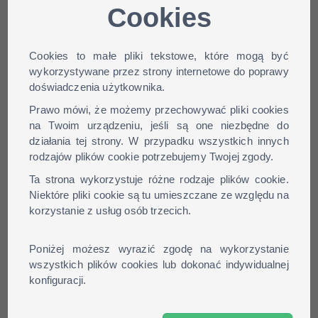
Cookies
SourceBans,
12x codzienne kopie
Cookies to małe pliki tekstowe, które mogą być
FastDownload,HLStatsX
zapasowe
wykorzystywane przez strony internetowe do poprawy
VIP panel, callback,
Statystyki zawodników,
doświadczenia użytkownika.
automatyzacja
procesora i pamięci RAM
Prawo mówi, że możemy przechowywać pliki cookies
System punktowy, bez
Automatyczna aktualizacja
na Twoim urządzeniu, jeśli są one niezbędne do
zobowiązań
działania tej strony. W przypadku wszystkich innych
Płatność SMS, PayPal,
rodzajów plików cookie potrzebujemy Twojej zgody.
FastDownload, SourceBans
przelew, poczta
Ta strona wykorzystuje różne rodzaje plików cookie.
Niektóre pliki cookie są tu umieszczane ze względu na
korzystanie z usług osób trzecich.
Poniżej możesz wyrazić zgodę na wykorzystanie
wszystkich plików cookies lub dokonać indywidualnej
konfiguracji.
AMXBans ,
12x codzienne kopie