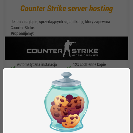
Counter Strike server hosting
Jeden z najlepiej sprzedających się aplikacji, który zapewnia
Counter-Strike.
Proponujemy:
Automatyczna instalacja
12x codzienne kopie
wtyczek SourceMod i Metamod
zapasowe
VIP panel, callback,
Statystyki zawodników,
automatyzacja
procesora i pamięci RAM
System punktowy, bez
Automatyczna aktualizacja
zobowiązań
Płatność SMS, PayPal,
FastDownload, SourceBans
przelew, poczta