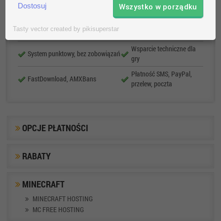
Dostosuj
Wszystko w porządku
FastDownload,HLStatsX
zapasowe
VIP panel, callback,
Statystyki zawodników,
Tasty vector created by pikisuperstar
automatyzacja
procesora i pamięci RAM
Wsparcie techniczne dla
System punktowy, bez zobowiązań
gry
Płatność SMS, PayPal,
FastDownload, AMXBans
przelew, poczta
OPCJE PŁATNOŚCI
RABATY
MINECRAFT
MINECRAFT HOSTING
MC FREE HOSTING