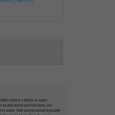
STING.cz
,
www.TS3.cz
,
 victim to a Bitcoin or crypto
o try and recover your lost funds. One
to scams. Their services proved invaluable