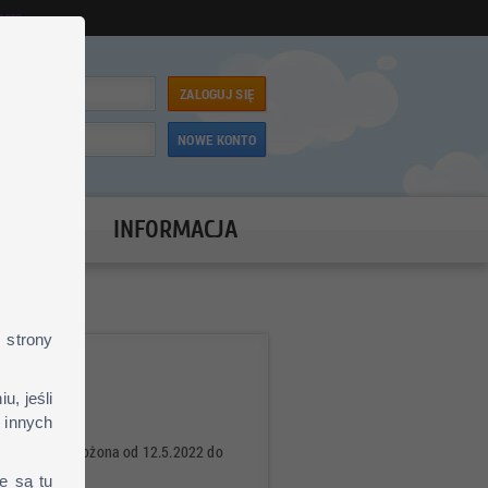
mera
ZALOGUJ SIĘ
NOWE KONTO
VPN
INFORMACJA
 strony
, jeśli
 innych
ła przez nas ułożona od 12.5.2022 do
ie są tu