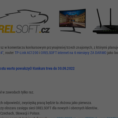
zysz w komentarzu konkursowym przynajmniej trzech znajomych, z którymi planuj
4"
, router
TP-Link AC1200
i
ORELSOFT internet na 6 miesięcy ZA DARMO
jako bo
prostu warto powalczyć! Konkurs trwa do 30.09.2022
ł w zawodach tylko raz.
.
 odpowiedzi, zwycięską pracą będzie ta złożona jako pierwsza.
yczy obszaru zasięgu sieci ORELSOFT dla nowych i obecnych klientów..
Czechach, Słowacji i Polsce.