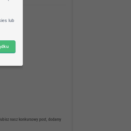
ies lub
ądku
polubisz nasz konkursowy post, dodamy