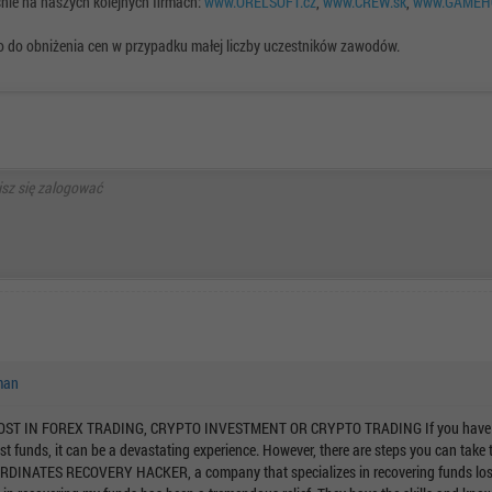
nie na naszych kolejnych firmach:
www.ORELSOFT.cz
,
www.CREW.sk
,
www.GAMEHO
o do obniżenia cen w przypadku małej liczby uczestników zawodów.
man
 IN FOREX TRADING, CRYPTO INVESTMENT OR CRYPTO TRADING If you have fallen
 funds, it can be a devastating experience. However, there are steps you can take t
ORDINATES RECOVERY HACKER, a company that specializes in recovering funds lost 