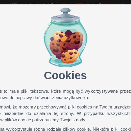
78304
zarejestrowanych użytkowników
Wspracie dla
YouTubera
i
Strea
GAMEHOSTING
TEAMSPEAK 3
ONLINE TV
Cookies
omputerowy o wartości do 2.500 PLN
s to małe pliki tekstowe, które mogą być wykorzystywane przez
etowe do poprawy doświadczenia użytkownika.
uterowy o wartości do 2.500 PLN
mówi, że możemy przechowywać pliki cookies na Twoim urządzeniu
tości do 2.500 PLN + internet na 6 miesięcy ZA DARMO
 niezbędne do działania tej strony. W przypadku wszystkich
ów plików cookie potrzebujemy Twojej zgody.
st Twoim zdaniem całkowita długość sieci światłowodowej
ORELSOFT
, która zosta
na wykorzystuje różne rodzaje plików cookie. Niektóre pliki cook