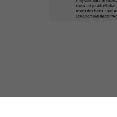
in my case, and their succes
issues and provide effective 
recover their losses. Reac
@Geocoordinateshacker Websi