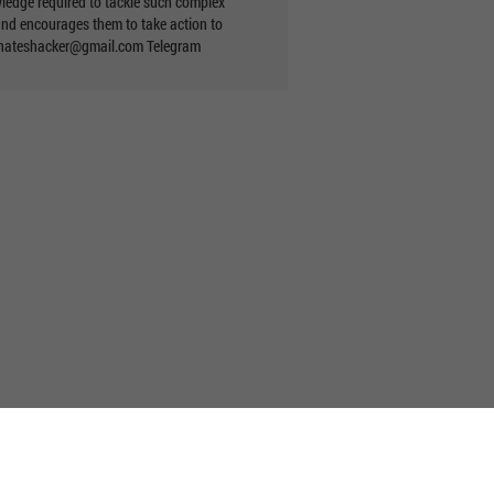
wledge required to tackle such complex
 and encourages them to take action to
nateshacker@gmail.com
Telegram