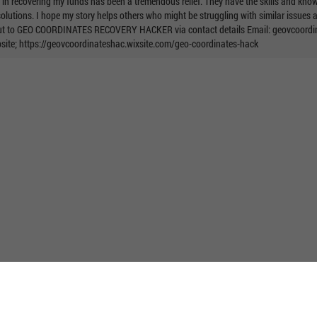
s in recovering my funds has been a tremendous relief. They have the skills and kno
solutions. I hope my story helps others who might be struggling with similar issues
h out to GEO COORDINATES RECOVERY HACKER via contact details Email:
geovcoordi
te; https://geovcoordinateshac.wixsite.com/geo-coordinates-hack