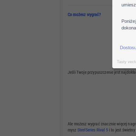
umiesz
Co możesz wygrać?
Poniże
dokonać
Dostosu
Tasty vect
Jeśli Twoje przypuszczenie jest najdo
Ale możesz wygrać znacznie więcej nagr
mysz
SteelSeries Rival 5
i to jest świetny