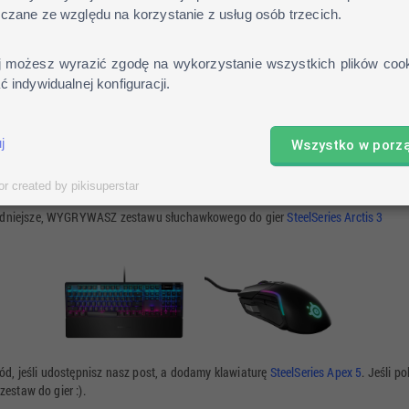
czane ze względu na korzystanie z usług osób trzecich.
j możesz wyrazić zgodę na wykorzystanie wszystkich plików cook
 indywidualnej konfiguracji.
j
Wszystko w porz
or created by pikisuperstar
kładniejsze, WYGRYWASZ zestawu słuchawkowego do gier
SteelSeries Arctis 3
ód, jeśli udostępnisz nasz post, a dodamy klawiaturę
SteelSeries Apex 5
. Jeśli 
 zestaw do gier :).