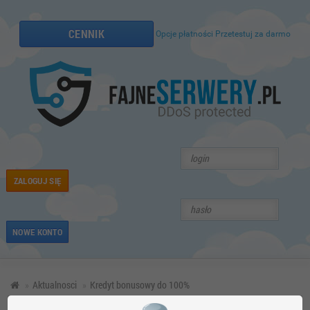
CENNIK
Opcje płatności
Przetestuj za darmo
ZALOGUJ SIĘ
NOWE KONTO
Aktualnosci
Kredyt bonusowy do 100%