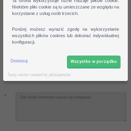
Ta strona wykorzystuje różne rodzaje plików cookie.
250 zł a więcej
+100%
Niektóre pliki cookie są tu umieszczane ze względu na
korzystanie z usług osób trzecich.
Bonus jest obliczany na podstawie kredytu faktycznie przyznanego
Poniżej możesz wyrazić zgodę na wykorzystanie
bez prowizji bramki płatniczej.
wszystkich plików cookies lub dokonać indywidualnej
Każda płatność jest obliczana indywidualnie, poszczególne
konfiguracji.
płatności nie są sumowane w celu obliczenia premii.
Promocja nie dotyczy doładowania kredytu za pomocą skórek
CSGO i Crypto
Dostosuj
Wszystko w porządku
08.12.2021
Tasty vector created by pikisuperstar