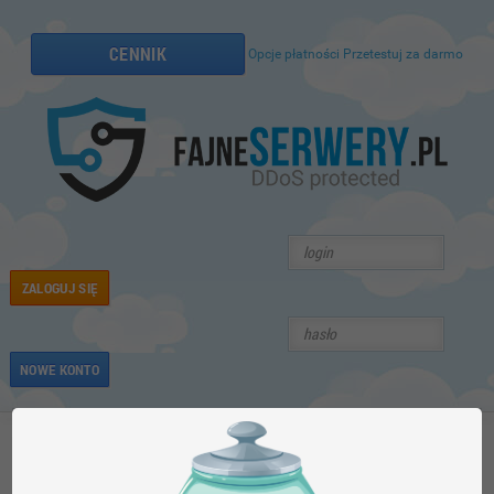
CENNIK
Opcje płatności
Przetestuj za darmo
ZALOGUJ SIĘ
NOWE KONTO