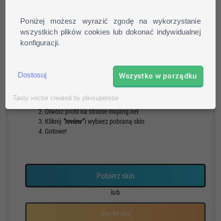
Poniżej możesz wyrazić zgodę na wykorzystanie
wszystkich plików cookies lub dokonać indywidualnej
konfiguracji.
Pieszy
Run
Rotacja
Pauza
Dostosuj
Wszystko w porządku
Jak zainstalować skin?
Tasty vector created by pikisuperstar
Pobierz skin
Otwórz profil na stronie mojang.net
Kliknij
"review"
i wybierz pobraną skin
Gotowe!
Pobierz skin
lub
Użyj tej skin