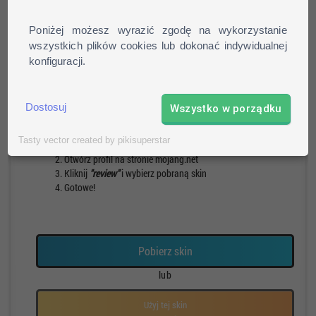
Poniżej możesz wyrazić zgodę na wykorzystanie
wszystkich plików cookies lub dokonać indywidualnej
konfiguracji.
Pieszy
Run
Rotacja
Pauza
Dostosuj
Wszystko w porządku
Jak zainstalować skin?
Tasty vector created by pikisuperstar
Pobierz skin
Otwórz profil na stronie mojang.net
Kliknij
"review"
i wybierz pobraną skin
Gotowe!
Pobierz skin
lub
Użyj tej skin