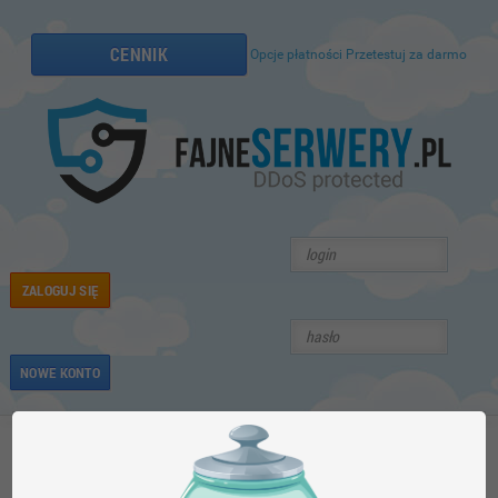
CENNIK
Opcje płatności
Przetestuj za darmo
ZALOGUJ SIĘ
NOWE KONTO