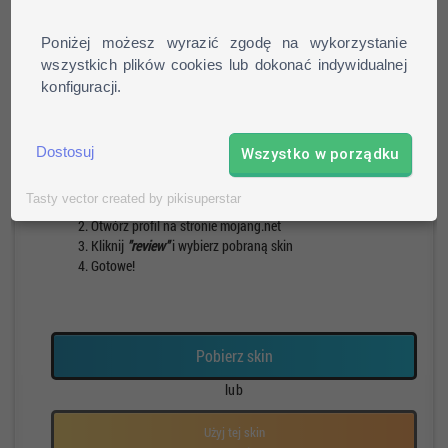
Poniżej możesz wyrazić zgodę na wykorzystanie
wszystkich plików cookies lub dokonać indywidualnej
konfiguracji.
Pieszy
Run
Rotacja
Pauza
Dostosuj
Wszystko w porządku
Jak zainstalować skin?
Tasty vector created by pikisuperstar
Pobierz skin
Otwórz profil na stronie mojang.net
Kliknij
"review"
i wybierz pobraną skin
Gotowe!
Pobierz skin
lub
Użyj tej skin