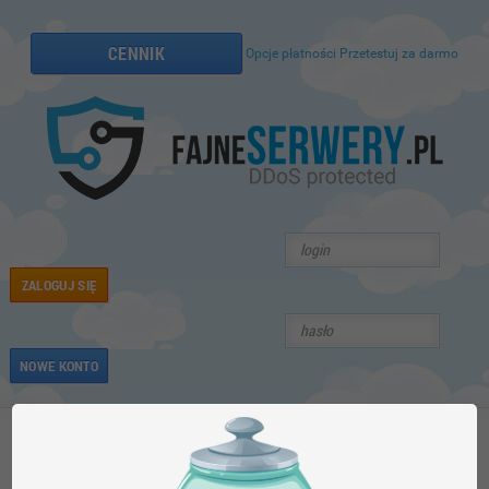
CENNIK
Opcje płatności
Przetestuj za darmo
ZALOGUJ SIĘ
NOWE KONTO