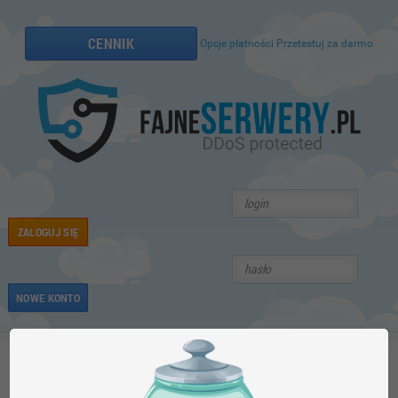
CENNIK
Opcje płatności
Przetestuj za darmo
ZALOGUJ SIĘ
NOWE KONTO