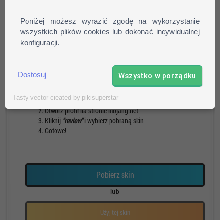
Poniżej możesz wyrazić zgodę na wykorzystanie
wszystkich plików cookies lub dokonać indywidualnej
konfiguracji.
Pieszy
Run
Rotacja
Pauza
Dostosuj
Wszystko w porządku
Jak zainstalować skin?
Tasty vector created by pikisuperstar
Pobierz skin
Otwórz profil na stronie mojang.net
Kliknij
"review"
i wybierz pobraną skin
Gotowe!
Pobierz skin
lub
Użyj tej skin