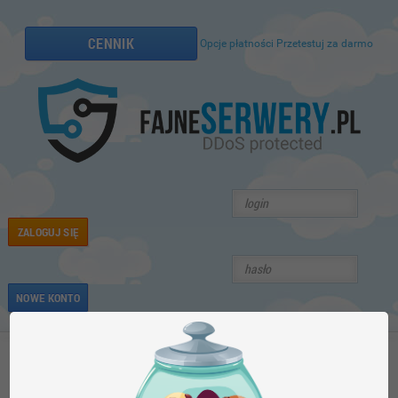
CENNIK
Opcje płatności
Przetestuj za darmo
ZALOGUJ SIĘ
NOWE KONTO