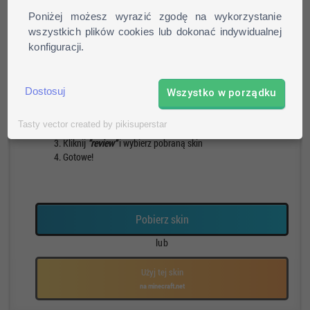
Poniżej możesz wyrazić zgodę na wykorzystanie
wszystkich plików cookies lub dokonać indywidualnej
konfiguracji.
Pieszy
Run
Rotacja
Pauza
Jak zainstalować skin?
Dostosuj
Wszystko w porządku
Pobierz skin
Tasty vector created by pikisuperstar
Otwórz profil na stronie mojang.net
Kliknij
"review"
i wybierz pobraną skin
Gotowe!
Pobierz skin
lub
Użyj tej skin
na minecraft.net