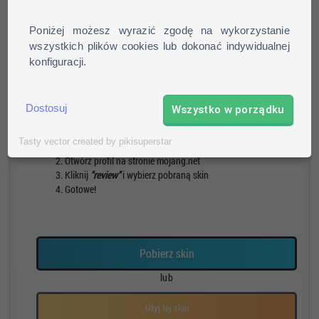
Poniżej możesz wyrazić zgodę na wykorzystanie
wszystkich plików cookies lub dokonać indywidualnej
konfiguracji.
Pieszy
Run
Rotacja
Pauza
Dostosuj
Wszystko w porządku
Jak zainstalować skin?
Tasty vector created by pikisuperstar
Pobierz skin
Otwórz profil na stronie mojang.net
Kliknij
"review"
i wybierz pobraną skin
Gotowe!
Pobierz skin
lub
Użyj tej skin