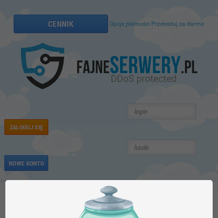
CENNIK
Opcje płatności
Przetestuj za darmo
ZALOGUJ SIĘ
NOWE KONTO