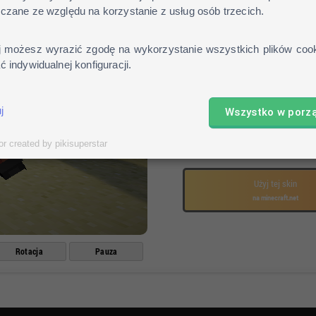
czane ze względu na korzystanie z usług osób trzecich.
Pobierz skin
Otwórz profil na stronie mo
j możesz wyrazić zgodę na wykorzystanie wszystkich plików cook
Kliknij
"review"
i wybierz po
 indywidualnej konfiguracji.
Gotowe!
j
Wszystko w porz
Pobierz skin
or created by pikisuperstar
lub
Użyj tej skin
na minecraft.net
Rotacja
Pauza