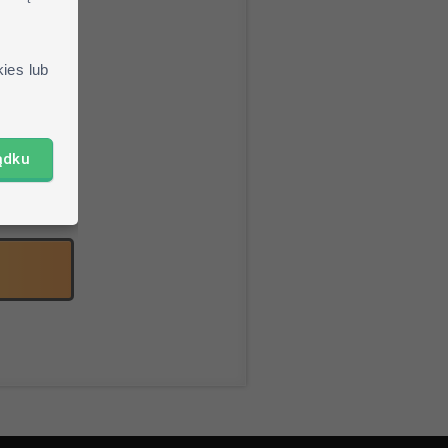
jang.net
ies lub
braną skin
ądku