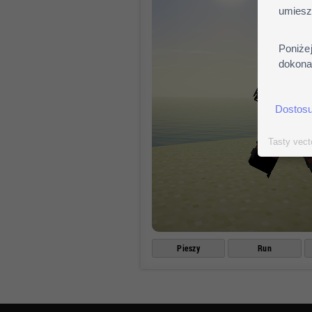
umiesz
Poniże
dokonać
Dostosu
Tasty vect
Pieszy
Run