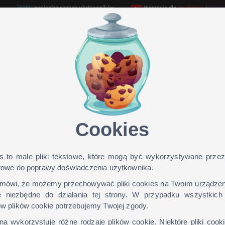
78300
zarejestrowanych użytkowników
Wspracie dla
YouTubera
i
Strea
GAMEHOSTING
TEAMSPEAK 3
ONLINE TV
Cookies
ping6 dla wersji: 1.9, 1.8, 1.7, 1.
s to małe pliki tekstowe, które mogą być wykorzystywane przez
etowe do poprawy doświadczenia użytkownika.
mówi, że możemy przechowywać pliki cookies na Twoim urządzeniu
 niezbędne do działania tej strony. W przypadku wszystkich
Jak zainstalow
ów plików cookie potrzebujemy Twojej zgody.
skin?
na wykorzystuje różne rodzaje plików cookie. Niektóre pliki cook