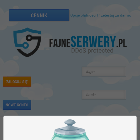
CENNIK
Opcje płatności
Przetestuj za darmo
ZALOGUJ SIĘ
NOWE KONTO