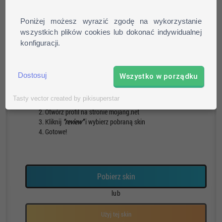
Poniżej możesz wyrazić zgodę na wykorzystanie
wszystkich plików cookies lub dokonać indywidualnej
konfiguracji.
Pieszy
Run
Rotacja
Pauza
Dostosuj
Wszystko w porządku
Jak zainstalować skin?
Tasty vector created by pikisuperstar
Pobierz skin
Otwórz profil na stronie mojang.net
Kliknij
"review"
i wybierz pobraną skin
Gotowe!
Pobierz skin
lub
Użyj tej skin