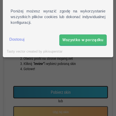
Poniżej możesz wyrazić zgodę na wykorzystanie
wszystkich plików cookies lub dokonać indywidualnej
konfiguracji.
Pieszy
Run
Rotacja
Pauza
Dostosuj
Wszystko w porządku
Jak zainstalować skin?
Tasty vector created by pikisuperstar
Pobierz skin
Otwórz profil na stronie mojang.net
Kliknij
"review"
i wybierz pobraną skin
Gotowe!
Pobierz skin
lub
Użyj tej skin