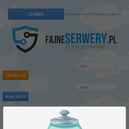
CENNIK
Opcje płatności
Przetestuj za darmo
ZALOGUJ SIĘ
NOWE KONTO