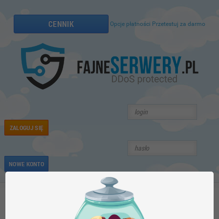
CENNIK
Opcje płatności
Przetestuj za darmo
ZALOGUJ SIĘ
NOWE KONTO