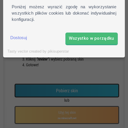
Poniżej możesz wyrazić zgodę na wykorzystanie
wszystkich plików cookies lub dokonać indywidualnej
konfiguracji.
Pieszy
Run
Rotacja
Pauza
Jak zainstalować skin?
Dostosuj
Wszystko w porządku
Pobierz skin
Tasty vector created by pikisuperstar
Otwórz profil na stronie mojang.net
Kliknij
"review"
i wybierz pobraną skin
Gotowe!
Pobierz skin
lub
Użyj tej skin
na minecraft.net