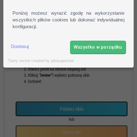
Poniżej możesz wyrazić zgodę na wykorzystanie
wszystkich plików cookies lub dokonać indywidualnej
konfiguracji.
Pieszy
Run
Rotacja
Pauza
Dostosuj
Wszystko w porządku
Jak zainstalować skin?
Tasty vector created by pikisuperstar
Pobierz skin
Otwórz profil na stronie mojang.net
Kliknij
"review"
i wybierz pobraną skin
Gotowe!
Pobierz skin
lub
Użyj tej skin