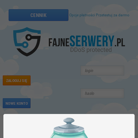
CENNIK
Opcje płatności
Przetestuj za darmo
ZALOGUJ SIĘ
NOWE KONTO