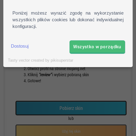
Poniżej możesz wyrazić zgodę na wykorzystanie
wszystkich plików cookies lub dokonać indywidualnej
konfiguracji.
Pieszy
Run
Rotacja
Pauza
Dostosuj
Wszystko w porządku
Jak zainstalować skin?
Tasty vector created by pikisuperstar
Pobierz skin
Otwórz profil na stronie mojang.net
Kliknij
"review"
i wybierz pobraną skin
Gotowe!
Pobierz skin
lub
Użyj tej skin