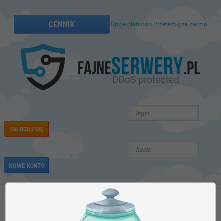
CENNIK
Opcje płatności
Przetestuj za darmo
ZALOGUJ SIĘ
NOWE KONTO