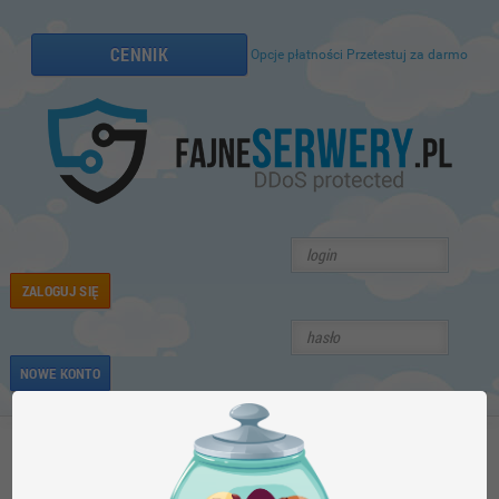
CENNIK
Opcje płatności
Przetestuj za darmo
ZALOGUJ SIĘ
NOWE KONTO