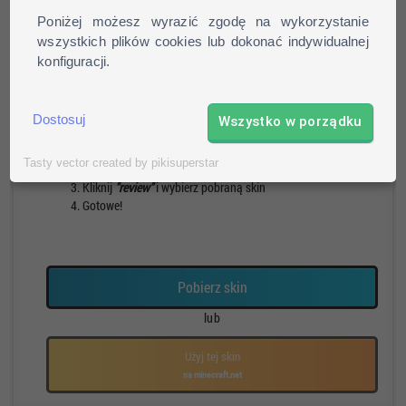
Poniżej możesz wyrazić zgodę na wykorzystanie
wszystkich plików cookies lub dokonać indywidualnej
konfiguracji.
Pieszy
Run
Rotacja
Pauza
Jak zainstalować skin?
Dostosuj
Wszystko w porządku
Pobierz skin
Tasty vector created by pikisuperstar
Otwórz profil na stronie mojang.net
Kliknij
"review"
i wybierz pobraną skin
Gotowe!
Pobierz skin
lub
Użyj tej skin
na minecraft.net