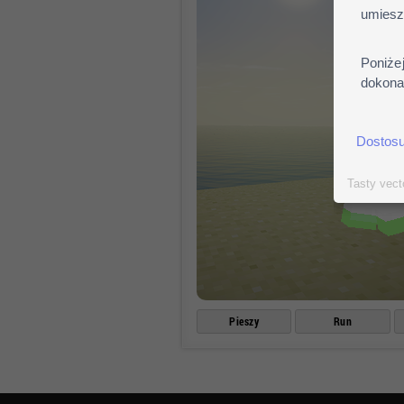
umiesz
Poniże
dokonać
Dostosu
Tasty vect
Pieszy
Run