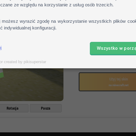
czane ze względu na korzystanie z usług osób trzecich.
Pobierz skin
Otwórz profil na stronie mo
j możesz wyrazić zgodę na wykorzystanie wszystkich plików cook
Kliknij
"review"
i wybierz po
 indywidualnej konfiguracji.
Gotowe!
j
Wszystko w porz
Pobierz skin
or created by pikisuperstar
lub
Użyj tej skin
na minecraft.net
Rotacja
Pauza