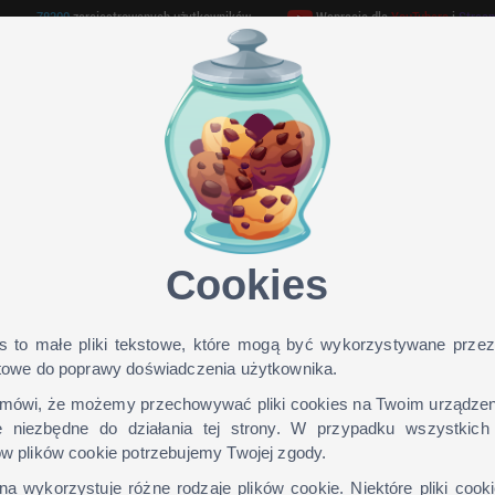
78300
zarejestrowanych użytkowników
Wspracie dla
YouTubera
i
Strea
GAMEHOSTING
TEAMSPEAK 3
ONLINE TV
Cookies
yer_85 dla wersji: 1.9, 1.8, 1.7, 1
s to małe pliki tekstowe, które mogą być wykorzystywane przez
etowe do poprawy doświadczenia użytkownika.
mówi, że możemy przechowywać pliki cookies na Twoim urządzeniu
 niezbędne do działania tej strony. W przypadku wszystkich
Jak zainstalow
ów plików cookie potrzebujemy Twojej zgody.
skin?
na wykorzystuje różne rodzaje plików cookie. Niektóre pliki cook