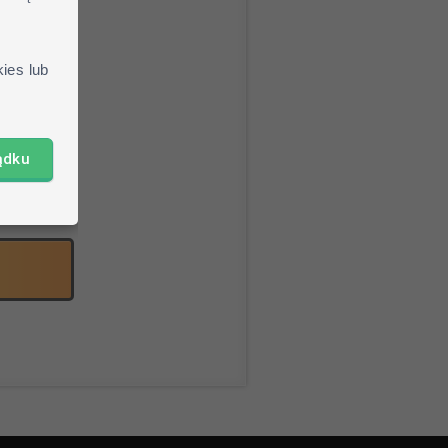
jang.net
ies lub
braną skin
ądku