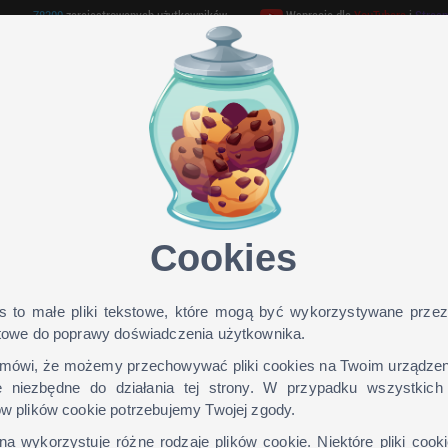
78300
zarejestrowanych użytkowników
Wspracie dla
YouTubera
i
Strea
GAMEHOSTING
TEAMSPEAK 3
ONLINE TV
Cookies
ieCraft dla wersji: 1.9, 1.8, 1.7, 
s to małe pliki tekstowe, które mogą być wykorzystywane przez
etowe do poprawy doświadczenia użytkownika.
mówi, że możemy przechowywać pliki cookies na Twoim urządzeniu
 niezbędne do działania tej strony. W przypadku wszystkich
Jak zainstalow
ów plików cookie potrzebujemy Twojej zgody.
skin?
na wykorzystuje różne rodzaje plików cookie. Niektóre pliki cook