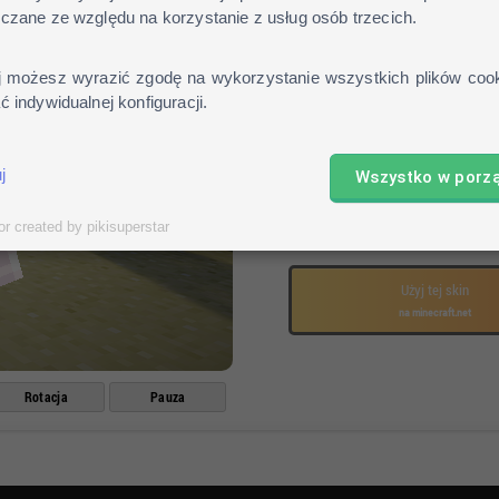
czane ze względu na korzystanie z usług osób trzecich.
Pobierz skin
Otwórz profil na stronie mo
j możesz wyrazić zgodę na wykorzystanie wszystkich plików cook
Kliknij
"review"
i wybierz po
 indywidualnej konfiguracji.
Gotowe!
j
Wszystko w porz
Pobierz skin
or created by pikisuperstar
lub
Użyj tej skin
na minecraft.net
Rotacja
Pauza