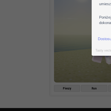
umiesz
Poniże
dokonać
Dostosu
Tasty vect
Pieszy
Run