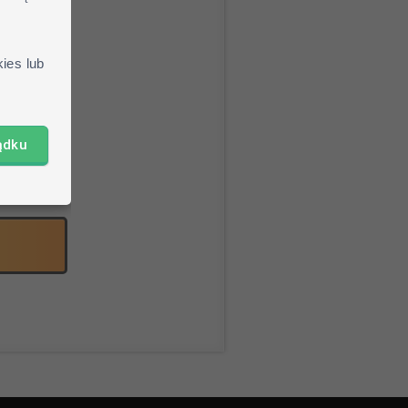
jang.net
ies lub
braną skin
ądku