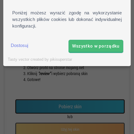
Poniżej możesz wyrazić zgodę na wykorzystanie
wszystkich plików cookies lub dokonać indywidualnej
konfiguracji.
Pieszy
Run
Rotacja
Pauza
Dostosuj
Wszystko w porządku
Jak zainstalować skin?
Tasty vector created by pikisuperstar
Pobierz skin
Otwórz profil na stronie mojang.net
Kliknij
"review"
i wybierz pobraną skin
Gotowe!
Pobierz skin
lub
Użyj tej skin