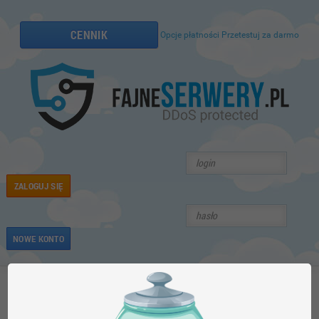
CENNIK
Opcje płatności
Przetestuj za darmo
ZALOGUJ SIĘ
NOWE KONTO