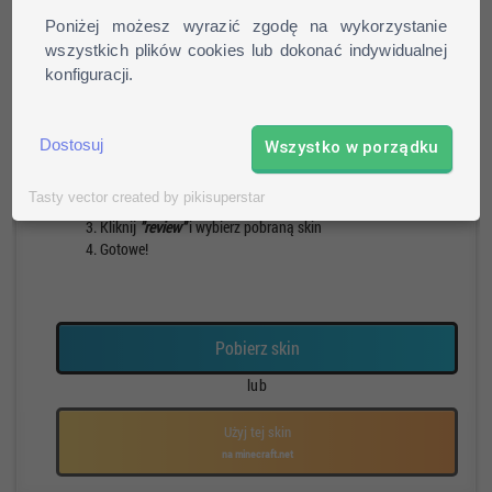
Poniżej możesz wyrazić zgodę na wykorzystanie
wszystkich plików cookies lub dokonać indywidualnej
konfiguracji.
Pieszy
Run
Rotacja
Pauza
Jak zainstalować skin?
Dostosuj
Wszystko w porządku
Pobierz skin
Tasty vector created by pikisuperstar
Otwórz profil na stronie mojang.net
Kliknij
"review"
i wybierz pobraną skin
Gotowe!
Pobierz skin
lub
Użyj tej skin
na minecraft.net