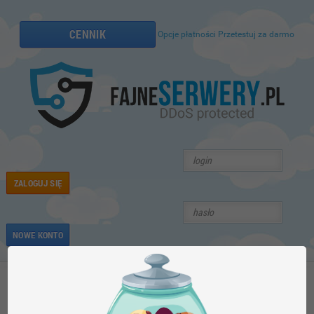
CENNIK
Opcje płatności
Przetestuj za darmo
ZALOGUJ SIĘ
NOWE KONTO