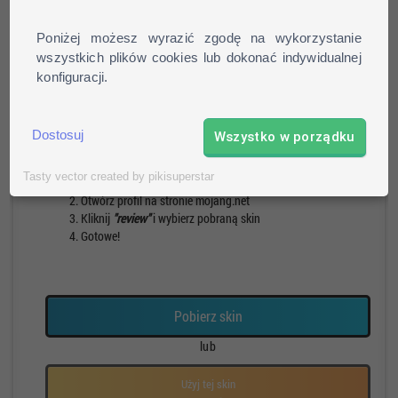
Poniżej możesz wyrazić zgodę na wykorzystanie
wszystkich plików cookies lub dokonać indywidualnej
konfiguracji.
Pieszy
Run
Rotacja
Pauza
Dostosuj
Wszystko w porządku
Jak zainstalować skin?
Tasty vector created by pikisuperstar
Pobierz skin
Otwórz profil na stronie mojang.net
Kliknij
"review"
i wybierz pobraną skin
Gotowe!
Pobierz skin
lub
Użyj tej skin