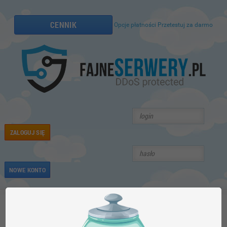
CENNIK
Opcje płatności
Przetestuj za darmo
ZALOGUJ SIĘ
NOWE KONTO