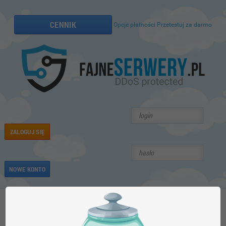
CENNIK
Opcje płatności
Przetestuj za darmo
ZALOGUJ SIĘ
NOWE KONTO