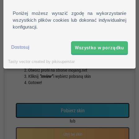
Poniżej możesz wyrazić zgodę na wykorzystanie
wszystkich plików cookies lub dokonać indywidualnej
konfiguracji.
Pieszy
Run
Rotacja
Pauza
Dostosuj
Wszystko w porządku
Jak zainstalować skin?
Tasty vector created by pikisuperstar
Pobierz skin
Otwórz profil na stronie mojang.net
Kliknij
"review"
i wybierz pobraną skin
Gotowe!
Pobierz skin
lub
Użyj tej skin