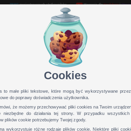
78307
zarejestrowanych użytkowników
Wspracie dla
YouTubera
i
Strea
GAMEHOSTING
TEAMSPEAK 3
ONLINE TV
Cookies
nter_princess dla wersji: 1.9, 1.8,
s to małe pliki tekstowe, które mogą być wykorzystywane przez
etowe do poprawy doświadczenia użytkownika.
mówi, że możemy przechowywać pliki cookies na Twoim urządzeniu
 niezbędne do działania tej strony. W przypadku wszystkich
Jak zainstalow
ów plików cookie potrzebujemy Twojej zgody.
skin?
na wykorzystuje różne rodzaje plików cookie. Niektóre pliki cook