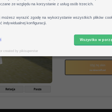
czane ze względu na korzystanie z usług osób trzecich.
Pobierz skin
Otwórz profil na stronie mo
j możesz wyrazić zgodę na wykorzystanie wszystkich plików cook
Kliknij
"review"
i wybierz po
 indywidualnej konfiguracji.
Gotowe!
j
Wszystko w porz
Pobierz skin
or created by pikisuperstar
lub
Użyj tej skin
na minecraft.net
Rotacja
Pauza