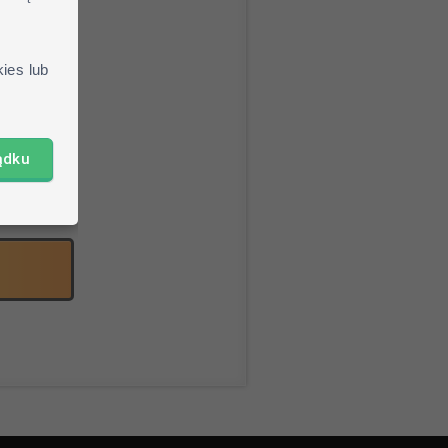
jang.net
ies lub
braną skin
ądku