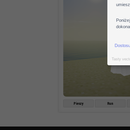
umiesz
Poniże
dokonać
Dostosu
Tasty vect
Pieszy
Run