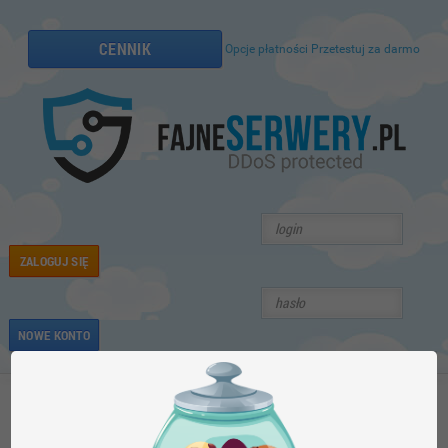
CENNIK
Opcje płatności
Przetestuj za darmo
ZALOGUJ SIĘ
NOWE KONTO