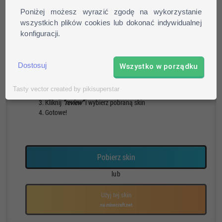
Poniżej możesz wyrazić zgodę na wykorzystanie
wszystkich plików cookies lub dokonać indywidualnej
konfiguracji.
Pieszy
Run
Rotacja
Pauza
Jak zainstalować skin?
Dostosuj
Wszystko w porządku
Pobierz skin
Tasty vector created by pikisuperstar
Otwórz profil na stronie mojang.net
Kliknij
"review"
i wybierz pobraną skin
Gotowe!
Pobierz skin
lub
Użyj tej skin
na minecraft.net